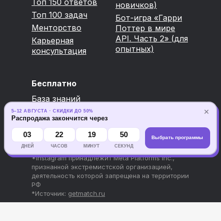
Топ 150 ответов
новичков)
Топ 100 задач
Бот-игра «Гарри
Менторство
Поттер в мире
API. Часть 2» (для
Карьерная
опытных)
консультация
Бесплатно
База знаний
Вебинары
×
5–12 АВГУСТА · СКИДКИ ДО 50%
Распродажа закончится через
03
22
19
50
Выбрать программы
ДНЕЙ
ЧАСОВ
МИНУТ
СЕКУНД
*Instagram принадлежит Meta Platforms Inc.,
признанной экстремистской организацией,
деятельность которой запрещена на территории
РФ
*Источник:
getmatch.ru