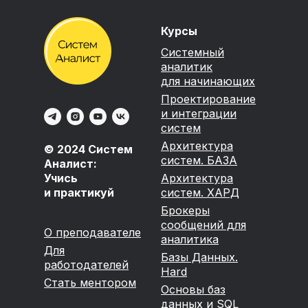
Курсы
Системный
аналитик
для начинающих
Проектирование
и интеграции
систем
Архитектура
© 2024 Систем
систем. БАЗА
Аналист:
Учись
Архитектура
и практикуй
систем. ХАРД
Брокеры
сообщений для
О преподавателе
аналитика
Для
Базы Данных.
работодателей
Hard
Стать ментором
Основы баз
данных и SQL