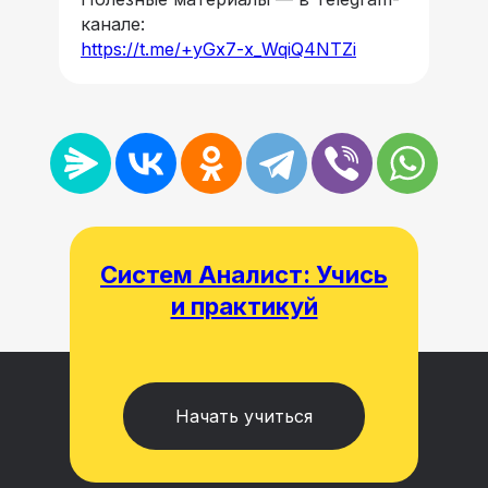
канале:
https://t.me/+yGx7-x_WqiQ4NTZi
Систем Аналист: Учись
и практикуй
Начать учиться