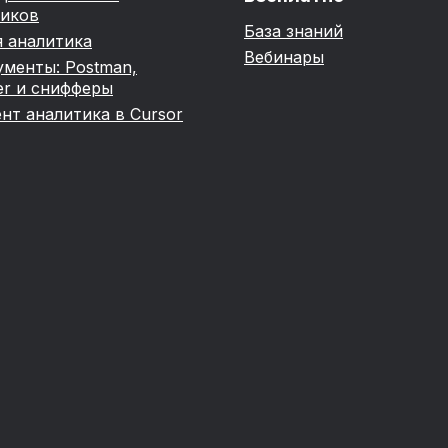
тиков
База знаний
 аналитика
Вебинары
менты: Postman,
er и снифферы
нт аналитика в Cursor