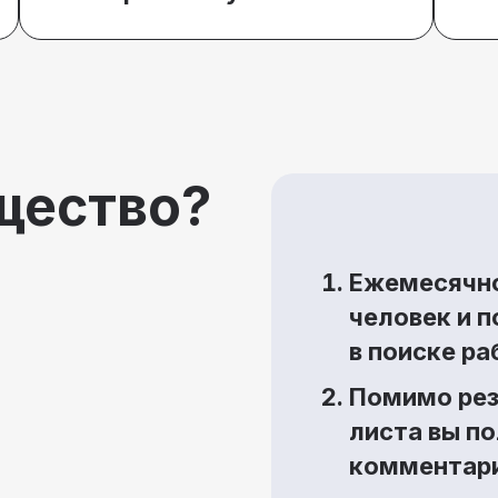
щество?
Ежемесячно
человек и п
в поиске р
Помимо рез
листа вы п
комментари