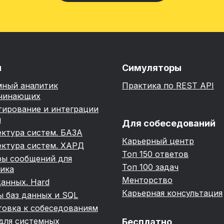
ы
Симуляторы
мный аналитик
Практика по REST API
ачинающих
тирование и интеграции
м
Для собеседований
ктура систем. БАЗА
Карьерный центр
ктура систем. ХАРД
Топ 150 ответов
ры сообщений для
Топ 100 задач
ика
Менторство
анных. Hard
Карьерная консультация
 баз данных и SQL
овка к собеседованиям
для системных
Бесплатно