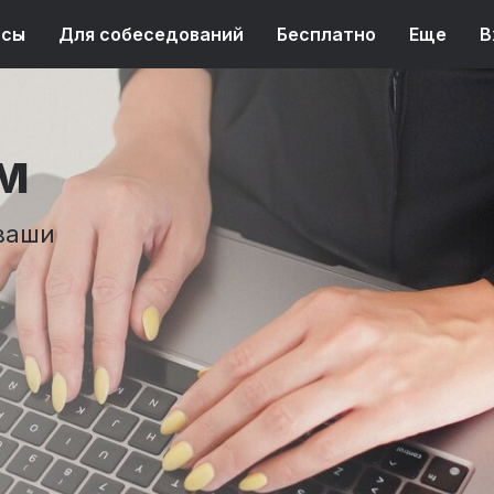
рсы
Для собеседований
Бесплатно
Еще
В
м
ваши