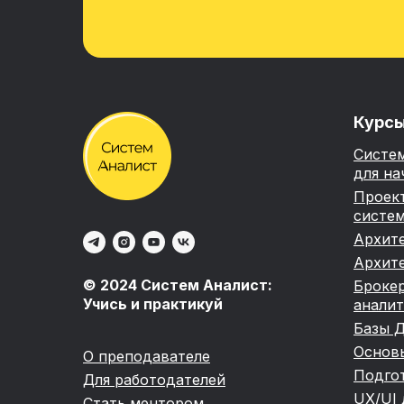
Курс
Систе
для н
Проек
систе
Архите
Архите
© 2024 Систем Аналист:
Броке
Учись и практикуй
аналит
Базы Д
Основы
О преподавателе
Подгот
Для работодателей
UX/UI 
Стать ментором