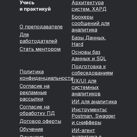
Учись
Архитектура
и практикуй
систем. ХАРД
Брокеры
сообщений для
О преподавателе
аналитика
Для
Базы Данных.
работодателей
Hard
Стать ментором
Основы баз
данных и SQL
Подготовка к
Политика
собеседованиям
конфиденциальности
UX/UI для
Согласие на
системных
рекламные
аналитиков
рассылки
ИИ для аналитика
Согласие на
Инструменты:
обработку ПД
Postman, Swagger
Договор оферты
и снифферы
Обучение
ИИ-агент
аналитика в
Лицензия