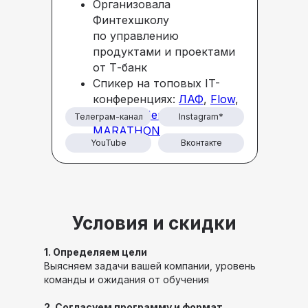
Организовала
Финтехшколу
по управлению
продуктами и проектами
от Т-банк
Спикер на топовых IT-
конференциях:
ЛАФ
,
Flow
,
Summer Merge
,
ANALYST
Телеграм-канал
Instagram*
MARATHON
YouTube
Вконтакте
Условия и скидки
1. Определяем цели
Выясняем задачи вашей компании, уровень
команды и ожидания от обучения
2. Согласуем программу и формат