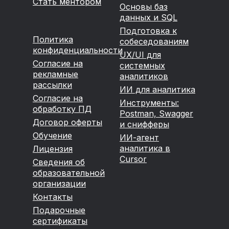
Стать ментором
Основы баз
данных и SQL
Подготовка к
Политика
собеседованиям
конфиденциальности
UX/UI для
Согласие на
системных
рекламные
аналитиков
рассылки
ИИ для аналитика
Согласие на
Инструменты:
обработку ПД
Postman, Swagger
Договор оферты
и снифферы
Обучение
ИИ-агент
аналитика в
Лицензия
Cursor
Сведения об
образовательной
организации
Контакты
Подарочные
сертификаты