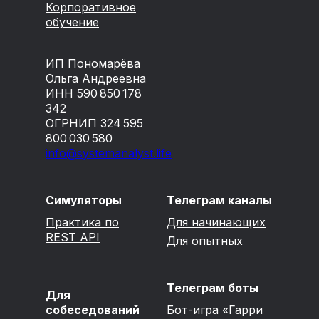
Корпоративное
обучение
ИП Пономарёва
Ольга Андреевна
ИНН 590 850 178
342
ОГРНИП 324 595
800 030 580
info@systemanalyst.life
Симуляторы
Телеграм каналы
Практика по
Для начинающих
REST API
Для опытных
Телеграм боты
Для
собеседований
Бот-игра «Гарри