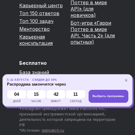
Поттер в мире
Карьерный центр
API» (для
Топ 150 ответов
новичков)
Топ 100 задач
Бот-игра «Гарри
Менторство
Поттер в мире
API. Часть 2» (для
Карьерная
опытных)
консультация
Бесплатно
База знаний
Вебинары
×
5–12 АВГУСТА · СКИДКИ ДО 50%
Распродажа закончится через
04
15
42
10
Выбрать программы
ДНЕЙ
ЧАСОВ
МИНУТ
СЕКУНД
*Instagram принадлежит Meta Platforms Inc.,
признанной экстремистской организацией,
деятельность которой запрещена на территории
РФ
*Источник:
getmatch.ru