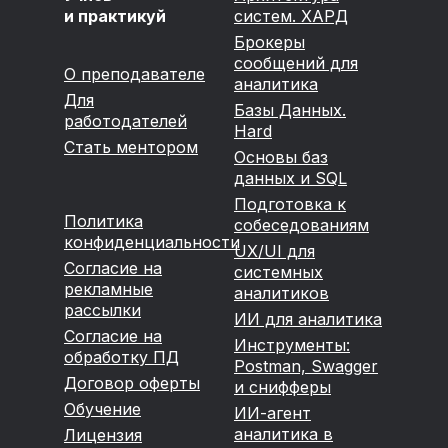
и практикуй
систем. ХАРД
Брокеры
сообщений для
О преподавателе
аналитика
Для
Базы Данных.
работодателей
Hard
Стать ментором
Основы баз
данных и SQL
Подготовка к
Политика
собеседованиям
конфиденциальности
UX/UI для
Согласие на
системных
рекламные
аналитиков
рассылки
ИИ для аналитика
Согласие на
Инструменты:
обработку ПД
Postman, Swagger
Договор оферты
и снифферы
Обучение
ИИ-агент
аналитика в
Лицензия