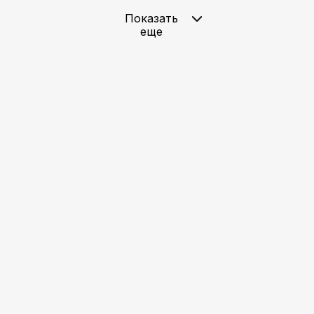
Показать
еще
Новичок (опыт 0-3 года)
Rest API
1 ч 36 мин
Как спроектировать Rest API
VK Видео
YouTube
Новичок (опыт 0-3 года)
Rest API
1 ч 13 мин
Первый день системного