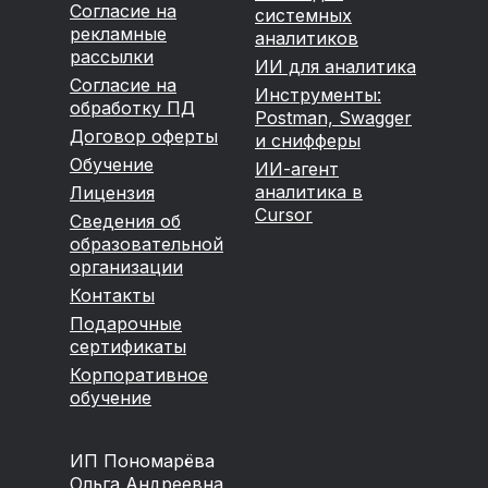
VK Видео
YouTube
Согласие на
системных
рекламные
аналитиков
Подготовка к собеседованиям
рассылки
ИИ для аналитика
11 мин 39 сек
Согласие на
Инструменты:
обработку ПД
Postman, Swagger
5 задач из собеседований
Вхожу в профессию
Старт в СА
Договор оферты
и снифферы
1 час 14 мин
Обучение
ИИ-агент
аналитика в
Лицензия
VK Видео
YouTube
5 фатальных ошибок, из-за
Cursor
Сведения об
которых нет первой работы
образовательной
организации
VK Видео
YouTube
Контакты
Подарочные
Подготовка к собеседованиям
сертификаты
12 мин 42 сек
Корпоративное
обучение
ТОП-150 вопросов из
Вхожу в профессию
Старт в СА
собеседований
1 час 05 мин
ИП Пономарёва
Ольга Андреевна