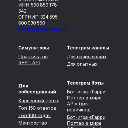
VK Видео
YouTube
Как успешно пройти
ИНН 590 850 178
испытательный срок
342
ОГРНИП 324 595
800 030 580
VK Видео
YouTube
info@systemanalyst.life
Подготовка к собеседованиям
11 мин 44 сек
Симуляторы
Телеграм каналы
Чек-лист идеального резюме
Практика по
Для начинающих
Вхожу в профессию
REST API
Для опытных
4 мин 19 сек
VK Видео
YouTube
Как войти в IT в 2026
Телеграм боты
Для
собеседований
Бот-игра «Гарри
Поттер в мире
VK Видео
YouTube
Карьерный центр
API» (для
Топ 150 ответов
Подготовка к собеседованиям
новичков)
Топ 100 задач
28 мин 19 сек
Бот-игра «Гарри
Менторство
Поттер в мире