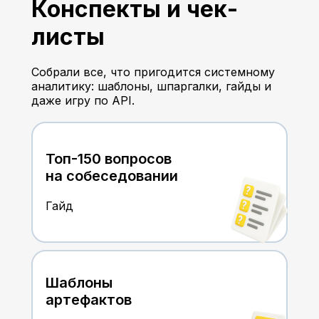
Конспекты и чек-
Выберите свой
Выберите свой
листы
уровень
уровень
Подборка стартовых вебинаров под вашу
Подборка стартовых вебинаров под вашу
Собрали все, что пригодится системному
ситуацию.
ситуацию.
аналитику: шаблоны, шпаргалки, гайды и
даже игру по API.
Вхожу в профессию (без опыта)
Вхожу в профессию (без опыта)
Топ-150 вопросов
Новичок (опыт 0-3 года)
Новичок (опыт 0-3 года)
на собеседовании
Гайд
Опытный (опыт 3+лет)
Опытный (опыт 3+лет)
Шаблоны
Все, что нужно
Apache Kafka:
артефактов
знать про REST API
основы и практика