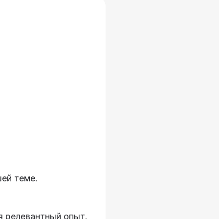
шей теме.
 релевантный опыт.