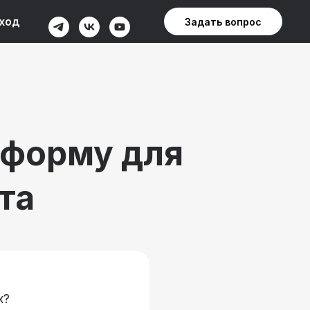
ход
Задать вопрос
атформу для
та
х?