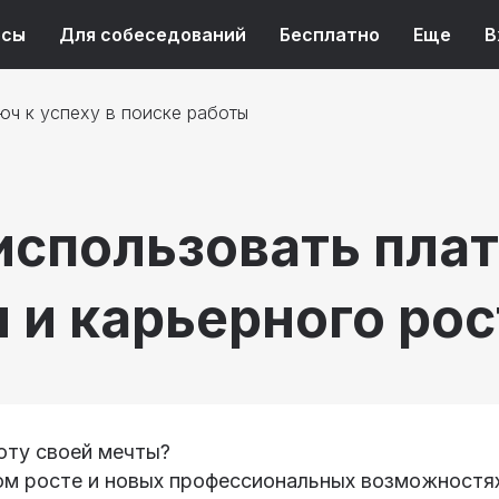
рсы
Для собеседований
Бесплатно
Еще
В
юч к успеху в поиске работы
к использовать пл
 и карьерного рос
оту своей мечты?
ом росте и новых профессиональных возможностя