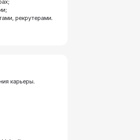
рах;
ии;
тами, рекрутерами.
ния карьеры.