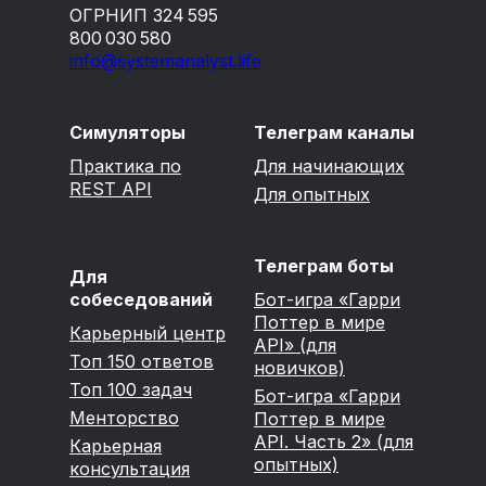
ОГРНИП 324 595
800 030 580
info@systemanalyst.life
Симуляторы
Телеграм каналы
Практика по
Для начинающих
REST API
Для опытных
Телеграм боты
Для
собеседований
Бот-игра «Гарри
Поттер в мире
Карьерный центр
API» (для
Топ 150 ответов
новичков)
Топ 100 задач
Бот-игра «Гарри
Менторство
Поттер в мире
API. Часть 2» (для
Карьерная
опытных)
консультация